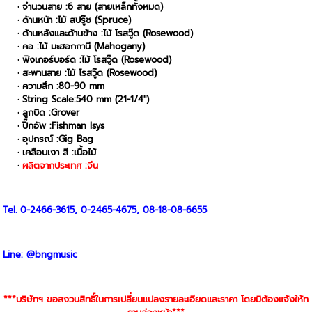
จำนวนสาย :6 สาย (สายเหล็กทั้งหมด)
ด้านหน้า :ไม้ สปรู๊ซ (Spruce)
ด้านหลังและด้านข้าง :ไม้ โรสวู๊ด (Rosewood)
คอ :ไม้ มะฮอกกานี (Mahogany)
ฟิงเกอร์บอร์ด :ไม้ โรสวู๊ด (Rosewood)
สะพานสาย :ไม้ โรสวู๊ด (Rosewood)
ความลึก :80-90 mm
String Scale:540 mm (21-1/4")
ลูกบิด :Grover
ปิ๊กอัพ :Fishman Isys
อุปกรณ์ :Gig Bag
เคลือบเงา สี :เนื้อไม้
ผลิตจากประเทศ :จีน
Tel. 0-2466-3615, 0-2465-4675, 08-18-08-6655
Line: @bngmusic
***บริษัทฯ ขอสงวนสิทธิ์ในการเปลี่ยนแปลงรายละเอียดและราคา โดยมิต้องแจ้งให้ท