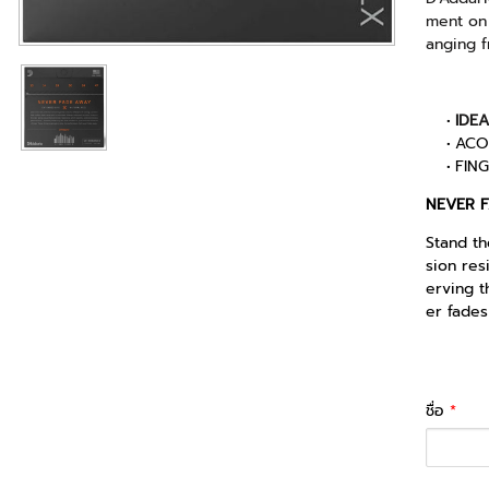
ment on 
anging f
IDE
ACO
FIN
​NEVER 
Stand th
sion res
erving t
er fades
ชื่อ
*