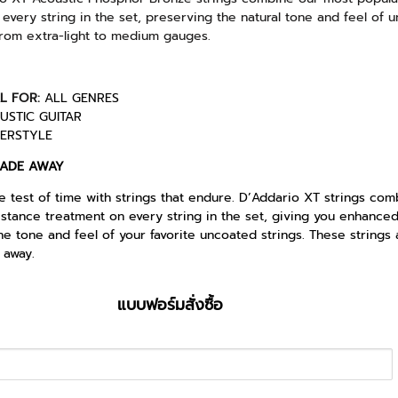
every string in the set, preserving the natural tone and feel of un
rom extra-light to medium gauges.
AL FOR:
ALL GENRES
USTIC GUITAR
GERSTYLE
FADE AWAY
e test of time with strings that endure. D’Addario XT strings co
istance treatment on every string in the set, giving you enhanced 
he tone and feel of your favorite uncoated strings. These string
 away.
แบบฟอร์มสั่งซื้อ