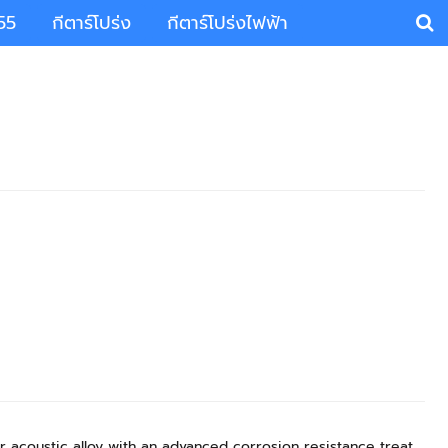
55
กีตาร์โปร่ง
กีตาร์โปร่งไฟฟ้า
acoustic alloy with an advanced corrosion resistance treat